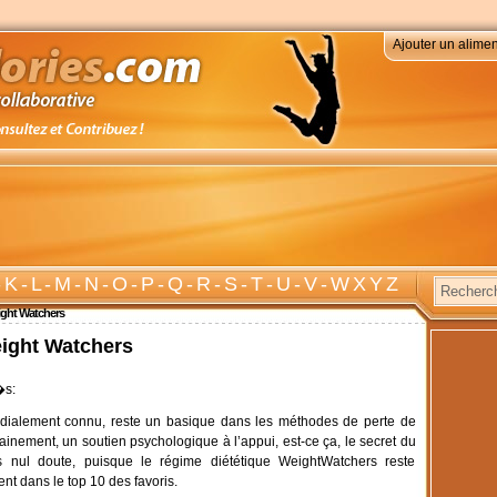
Ajouter un alimen
-
K
-
L
-
M
-
N
-
O
-
P
-
Q
-
R
-
S
-
T
-
U
-
V
-
W X Y Z
ght Watchers
ight Watchers
�s:
ialement connu, reste un basique dans les méthodes de perte de
sainement, un soutien psychologique à l’appui, est-ce ça, le secret du
 nul doute, puisque le régime diététique WeightWatchers reste
nt dans le top 10 des favoris.