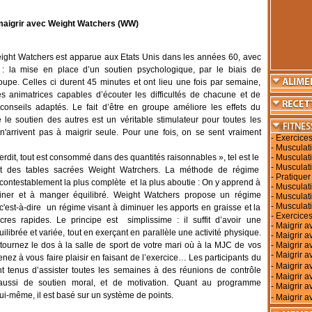
maigrir avec Weight Watchers (WW)
ght Watchers est apparue aux Etats Unis dans les années 60, avec
é : la mise en place d’un soutien psychologique, par le biais de
upe. Celles ci durent 45 minutes et ont lieu une fois par semaine,
es animatrices capables d’écouter les difficultés de chacune et de
conseils adaptés. Le fait d’être en groupe améliore les effets du
le soutien des autres est un véritable stimulateur pour toutes les
n'arrivent pas à maigrir seule. Pour une fois, on se sent vraiment
-
Exercices
-
Musculati
terdit, tout est consommé dans des quantités raisonnables », tel est le
-
Musculati
-
Musculati
des tables sacrées Weight Watrchers. La méthode de régime
-
Pratiquer
contestablement la plus complète et la plus aboutie : On y apprend à
-
Musculati
siner et à manger équilibré. Weight Watchers propose un régime
-
Musculat
-
Musculat
c'est-à-dire un régime visant à diminuer les apports en graisse et la
-
Exercices
cres rapides. Le principe est simplissime : il suffit d’avoir une
-
Maigrir a
ilibrée et variée, tout en exerçant en parallèle une activité physique.
-
Maigrir a
ournez le dos à la salle de sport de votre mari où à la MJC de vos
-
Maigrir a
-
Maigrir av
enez à vous faire plaisir en faisant de l’exercice… Les participants du
-
Maigrir 
 tenus d’assister toutes les semaines à des réunions de contrôle
-
Maigrir a
aussi de soutien moral, et de motivation. Quant au programme
-
Maigrir a
lui-même, il est basé sur un système de points.
-
Maigrir a