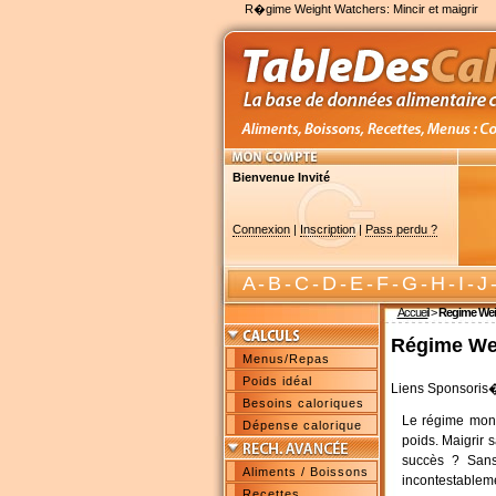
R�gime Weight Watchers: Mincir et maigrir
Bienvenue Invité
Connexion
|
Inscription
|
Pass perdu ?
A
-
B
-
C
-
D
-
E
-
F
-
G
-
H
-
I
-
J
Accueil
>
Regime Wei
Régime
We
Menus/Repas
Poids idéal
Liens Sponsoris
Besoins caloriques
Le régime mond
Dépense calorique
poids. Maigrir 
succès ? Sans
Aliments / Boissons
incontestableme
Recettes