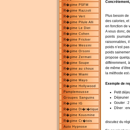
Concrètement,
R�gime PSFM
R�gime Razzoli
Plus besoin de 
R�gime Vert
des calories, e
R�gime Pilule Alli
en fonction de v
R�gime Le Diet
A vous donc, de
R�gime Cohen
points journal
R�gime Fricker
raisonnables, i
R�gime Messini
poids n’est pas
R�gime Orsoni
poids sainemen
R�gime Zermati
propose quelq
différemment, à
R�gime Soupe
de même d’être 
R�gime au choux
la méthode est
R�gime Miami
R�gime Mayo
Exemple de re
R�gime Hollywood
Pamplemousse
Petit déje
Déjeuner 
Groupes Sanguins
Gouter : 2
R�gime IG
Dîner : en
R�gime Di�t�tique
R�gime Kousmine
R�gime Cr�tois
discutez du
rég
Auto Hypnose