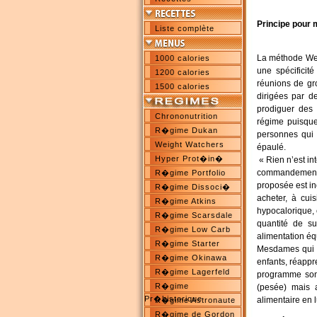
Principe pour 
Liste complète
La méthode Wei
1000 calories
une spécificit
1200 calories
réunions de gro
1500 calories
dirigées par d
prodiguer des 
Chrononutrition
régime puisque 
R�gime Dukan
personnes qui 
Weight Watchers
épaulé.
Hyper Prot�in�
« Rien n’est in
commandement 
R�gime Portfolio
proposée est in
R�gime Dissoci�
acheter, à cui
R�gime Atkins
hypocalorique, 
R�gime Scarsdale
quantité de su
R�gime Low Carb
alimentation équ
R�gime Starter
Mesdames qui t
R�gime Okinawa
enfants, réappr
R�gime Lagerfeld
programme sont
R�gime
(pesée) mais 
Pr�historique
alimentaire en 
R�gime Astronaute
R�gime de Gordon