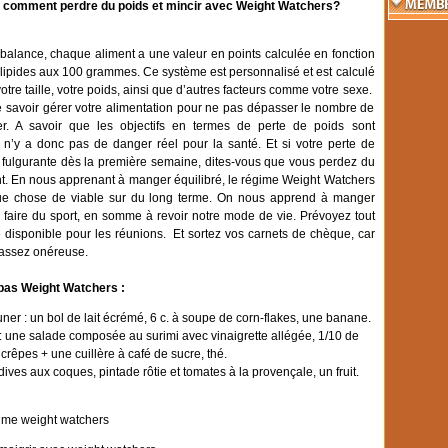
 comment perdre du poids et mincir avec Weight Watchers?
balance, chaque aliment a une valeur en points calculée en fonction
t lipides aux 100 grammes. Ce système est personnalisé et est calculé
otre taille, votre poids, ainsi que d’autres facteurs comme votre sexe.
 savoir gérer votre alimentation pour ne pas dépasser le nombre de
ier. A savoir que les objectifs en termes de perte de poids sont
l n’y a donc pas de danger réel pour la santé. Et si votre perte de
 fulgurante dès la première semaine, dites-vous que vous perdez du
t. En nous apprenant à manger équilibré, le régime Weight Watchers
ue chose de viable sur du long terme. On nous apprend à manger
 faire du sport, en somme à revoir notre mode de vie. Prévoyez tout
disponible pour les réunions. Et sortez vos carnets de chèque, car
 assez onéreuse.
pas Weight Watchers :
uner : un bol de lait écrémé, 6 c. à soupe de corn-flakes, une banane.
: une salade composée au surimi avec vinaigrette allégée, 1/10 de
 crêpes + une cuillère à café de sucre, thé.
dives aux coques, pintade rôtie et tomates à la provençale, un fruit.
ime weight watchers