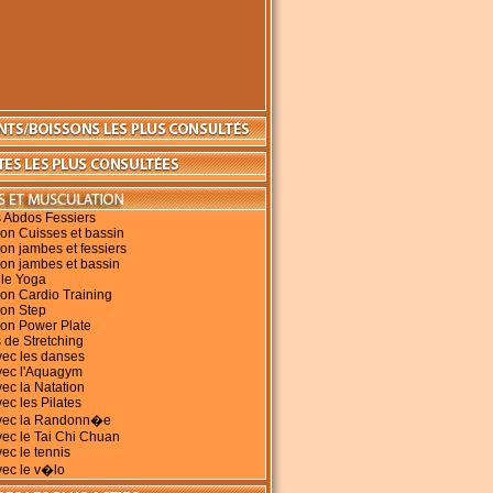
 Abdos Fessiers
on Cuisses et bassin
on jambes et fessiers
on jambes et bassin
 le Yoga
on Cardio Training
ion Step
ion Power Plate
 de Stretching
vec les danses
vec l'Aquagym
vec la Natation
ec les Pilates
avec la Randonn�e
vec le Tai Chi Chuan
vec le tennis
vec le v�lo