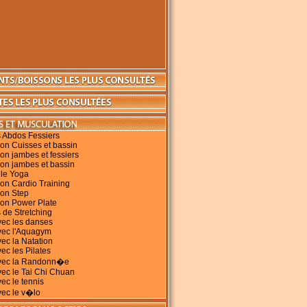
 Abdos Fessiers
on Cuisses et bassin
on jambes et fessiers
on jambes et bassin
 le Yoga
on Cardio Training
ion Step
ion Power Plate
 de Stretching
vec les danses
vec l'Aquagym
vec la Natation
ec les Pilates
avec la Randonn�e
vec le Tai Chi Chuan
vec le tennis
vec le v�lo