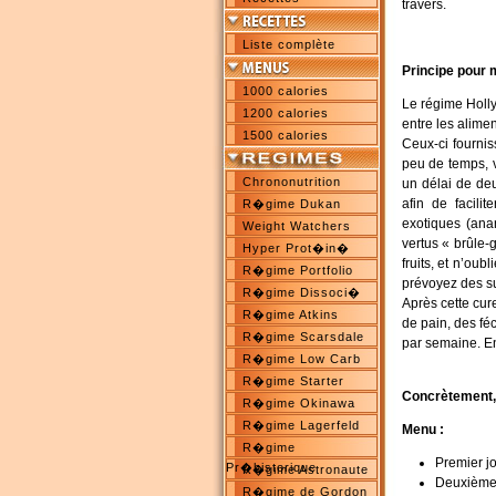
travers.
Liste complète
Principe pour 
1000 calories
Le régime Holly
1200 calories
entre les alime
1500 calories
Ceux-ci fourni
peu de temps, v
Chrononutrition
un délai de deu
afin de facili
R�gime Dukan
exotiques (ana
Weight Watchers
vertus « brûle-
Hyper Prot�in�
fruits, et n’ou
R�gime Portfolio
prévoyez des sub
R�gime Dissoci�
Après cette cure
R�gime Atkins
de pain, des fé
R�gime Scarsdale
par semaine. En
R�gime Low Carb
R�gime Starter
Concrètement, 
R�gime Okinawa
R�gime Lagerfeld
Menu :
R�gime
Premier j
Pr�historique
R�gime Astronaute
Deuxième 
R�gime de Gordon