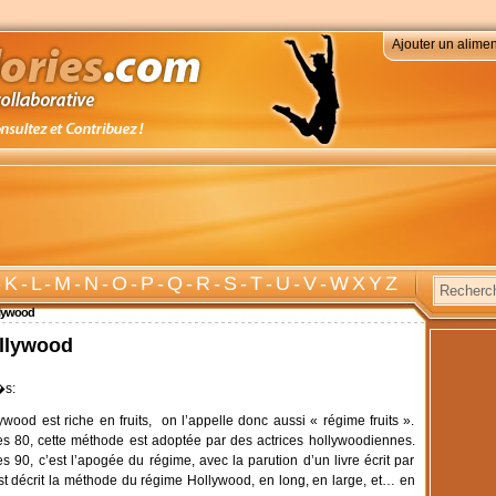
Ajouter un alimen
-
K
-
L
-
M
-
N
-
O
-
P
-
Q
-
R
-
S
-
T
-
U
-
V
-
W X Y Z
lywood
llywood
�s:
wood est riche en fruits, on l’appelle donc aussi « régime fruits ».
s 80, cette méthode est adoptée par des actrices hollywoodiennes.
 90, c’est l’apogée du régime, avec la parution d’un livre écrit par
st décrit la méthode du régime Hollywood, en long, en large, et… en