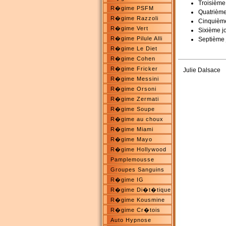
Troisième 
R�gime PSFM
Quatrième
R�gime Razzoli
Cinquième 
R�gime Vert
Sixième jo
R�gime Pilule Alli
Septième 
R�gime Le Diet
R�gime Cohen
R�gime Fricker
Julie Dalsace
R�gime Messini
R�gime Orsoni
R�gime Zermati
R�gime Soupe
R�gime au choux
R�gime Miami
R�gime Mayo
R�gime Hollywood
Pamplemousse
Groupes Sanguins
R�gime IG
R�gime Di�t�tique
R�gime Kousmine
R�gime Cr�tois
Auto Hypnose