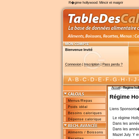
R�gime hollywood: Mincir et maigrir
Bienvenue Invité
Connexion
|
Inscription
|
Pass perdu ?
A
-
B
-
C
-
D
-
E
-
F
-
G
-
H
-
I
-
J
Accueil
>
Regime hol
Régime
Ho
Menus/Repas
Poids idéal
Liens Sponsoris
Besoins caloriques
Le régime Holly
Dépense calorique
Dans les année
Dans les années
Aliments / Boissons
Mazel July. Y e
Recettes