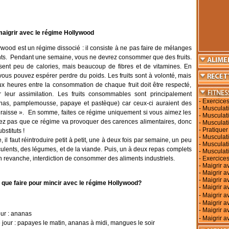
maigrir avec le régime Hollywood
wood est un régime dissocié : il consiste à ne pas faire de mélanges
nts. Pendant une semaine, vous ne devrez consommer que des fruits.
ssent peu de calories, mais beaucoup de fibres et de vitamines. En
ous pouvez espérer perdre du poids. Les fruits sont à volonté, mais
x heures entre la consommation de chaque fruit doit être respecté,
ter leur assimilation. Les fruits consommables sont principalement
-
Exercices
nas, pamplemousse, papaye et pastèque) car ceux-ci auraient des
-
Musculati
graisse ». En somme, faites ce régime uniquement si vous aimez les
-
Musculati
bliez pas que ce régime va provoquer des carences alimentaires, donc
-
Musculati
-
Pratiquer
stituts !
-
Musculati
, il faut réintroduire petit à petit, une à deux fois par semaine, un peu
-
Musculat
culents, des légumes, et de la viande. Puis, un à deux repas complets
-
Musculat
 revanche, interdiction de consommer des aliments industriels.
-
Exercices
-
Maigrir a
-
Maigrir a
-
Maigrir a
que faire pour mincir avec le régime Hollywood?
-
Maigrir av
-
Maigrir 
-
Maigrir a
-
Maigrir a
our : ananas
-
Maigrir a
jour : papayes le matin, ananas à midi, mangues le soir