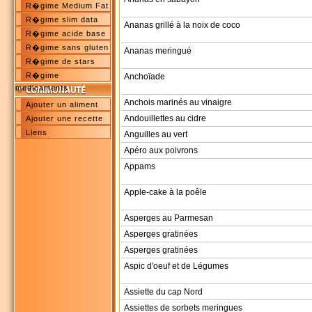
R�gime Medium Fat
R�gime slim data
Ananas grillé à la noix de coco
R�gime acide base
R�gime sans gluten
Ananas meringué
R�gime de stars
R�gime
Anchoïade
medicaments
Anchois marinés au vinaigre
Ajouter un aliment
Andouillettes au cidre
Ajouter une recette
Liens
Anguilles au vert
Apéro aux poivrons
Appams
Apple-cake à la poêle
Asperges au Parmesan
Asperges gratinées
Asperges gratinées
Aspic d'oeuf et de Légumes
Assiette du cap Nord
Assiettes de sorbets meringues