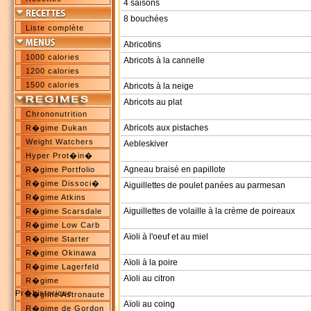
4 saisons
8 bouchées
Liste complète
Abricotins
1000 calories
Abricots à la cannelle
1200 calories
1500 calories
Abricots à la neige
Abricots au plat
Chrononutrition
Abricots aux pistaches
R�gime Dukan
Weight Watchers
Aebleskiver
Hyper Prot�in�
Agneau braisé en papillote
R�gime Portfolio
R�gime Dissoci�
Aiguillettes de poulet panées au parmesan
R�gime Atkins
Aiguillettes de volaille à la crème de poireaux
R�gime Scarsdale
R�gime Low Carb
Aïoli à l'oeuf et au miel
R�gime Starter
R�gime Okinawa
Aïoli à la poire
R�gime Lagerfeld
Aïoli au citron
R�gime
Pr�historique
R�gime Astronaute
Aïoli au coing
R�gime de Gordon