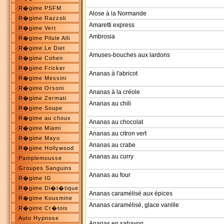
R�gime PSFM
Alose à la Normande
R�gime Razzoli
Amaretti express
R�gime Vert
Ambrosia
R�gime Pilule Alli
R�gime Le Diet
Amuses-bouches aux lardons
R�gime Cohen
R�gime Fricker
Ananas à l'abricot
R�gime Messini
R�gime Orsoni
Ananas à la créole
R�gime Zermati
Ananas au chili
R�gime Soupe
R�gime au choux
Ananas au chocolat
R�gime Miami
Ananas au citron vert
R�gime Mayo
Ananas au crabe
R�gime Hollywood
Ananas au curry
Pamplemousse
Groupes Sanguins
Ananas au four
R�gime IG
R�gime Di�t�tique
Ananas caramélisé aux épices
R�gime Kousmine
Ananas caramélisé, glace vanille
R�gime Cr�tois
Auto Hypnose
Ananas en sabayon