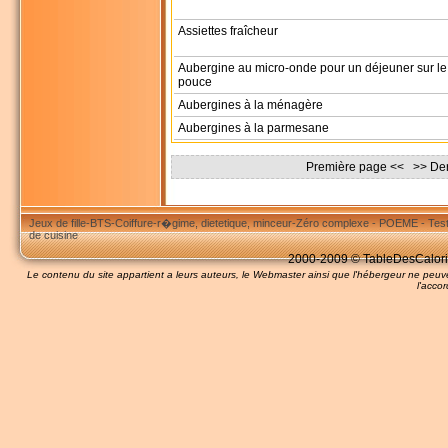
Assiettes fraîcheur
Aubergine au micro-onde pour un déjeuner sur le
pouce
Aubergines à la ménagère
Aubergines à la parmesane
Première page << >>
De
Jeux de fille
-
BTS
-
Coiffure
-
r�gime, dietetique, minceur
-
Zéro complexe
-
POEME
-
Tes
de cuisine
2000-2009 © TableDesCalories
Le contenu du site appartient a leurs auteurs, le Webmaster ainsi que l'hébergeur ne pe
l'accor