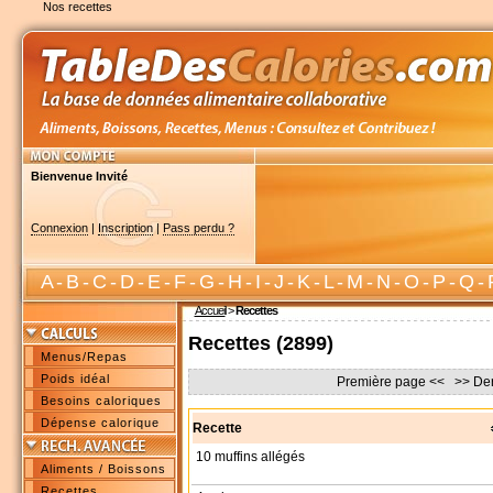
Nos recettes
Bienvenue Invité
Connexion
|
Inscription
|
Pass perdu ?
A
-
B
-
C
-
D
-
E
-
F
-
G
-
H
-
I
-
J
-
K
-
L
-
M
-
N
-
O
-
P
-
Q
-
Accueil
>
Recettes
Recettes (2899)
Menus/Repas
Poids idéal
Première page << >>
De
Besoins caloriques
Dépense calorique
Recette
10 muffins allégés
Aliments / Boissons
Recettes