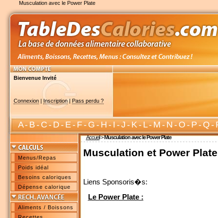
Musculation avec le Power Plate
Bienvenue Invité
Connexion
|
Inscription
|
Pass perdu ?
A
-
B
-
C
-
D
-
E
-
F
-
G
-
H
-
I
-
J
-
K
-
L
-
M
-
N
-
O
-
P
-
Q
-
Accueil
>
Musculation avec le Power Plate
Musculation et Power Plate
Menus/Repas
Poids idéal
Besoins caloriques
Liens Sponsoris�s:
Dépense calorique
Le Power Plate :
Aliments / Boissons
Recettes