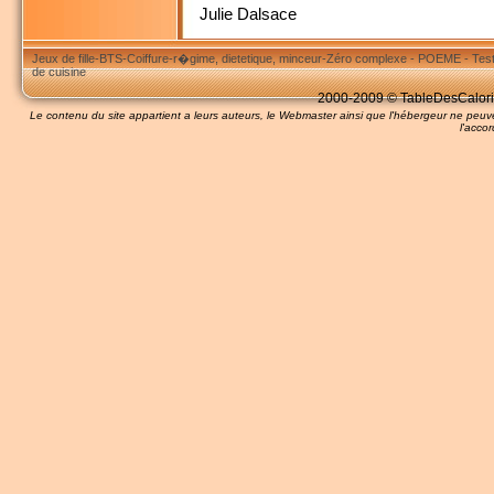
Julie Dalsace
Jeux de fille
-
BTS
-
Coiffure
-
r�gime, dietetique, minceur
-
Zéro complexe
-
POEME
-
Tes
de cuisine
2000-2009 © TableDesCalories
Le contenu du site appartient a leurs auteurs, le Webmaster ainsi que l'hébergeur ne pe
l'accor