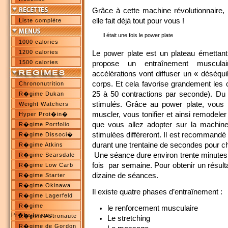
Grâce à cette machine révolutionnaire, 
elle fait déjà tout pour vous !
Liste complète
Il était une fois le power plate
1000 calories
1200 calories
Le power plate est un plateau émettant 
1500 calories
propose un entraînement musculai
accélérations vont diffuser un « déséquil
corps. Et cela favorise grandement les 
Chrononutrition
25 à 50 contractions par seconde). Du
R�gime Dukan
stimulés. Grâce au power plate, vous 
Weight Watchers
muscler, vous tonifier et ainsi remodeler
Hyper Prot�in�
que vous allez adopter sur la machine
R�gime Portfolio
stimulées différeront. Il est recommand
R�gime Dissoci�
durant une trentaine de secondes pour c
R�gime Atkins
Une séance dure environ trente minutes e
R�gime Scarsdale
fois par semaine. Pour obtenir un résulta
R�gime Low Carb
dizaine de séances.
R�gime Starter
R�gime Okinawa
Il existe quatre phases d’entraînement :
R�gime Lagerfeld
R�gime
le renforcement musculaire
Pr�historique
R�gime Astronaute
Le stretching
R�gime de Gordon