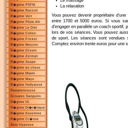
Le massage
R�gime PSFM
La relaxation
R�gime Razzoli
Vous pouvez devenir propriétaire d’une
R�gime Vert
entre 1700 et 5000 euros. Si vous saut
R�gime Pilule Alli
d’engager en parallèle un coach sportif, 
R�gime Le Diet
lors de vos séances. Vous pouvez auss
R�gime Cohen
de sport. Les séances sont vendues soit
R�gime Fricker
Comptez environ trente euros pour une 
R�gime Messini
R�gime Orsoni
R�gime Zermati
R�gime Soupe
R�gime au choux
R�gime Miami
R�gime Mayo
R�gime Hollywood
Pamplemousse
Groupes Sanguins
R�gime IG
R�gime Di�t�tique
R�gime Kousmine
R�gime Cr�tois
Auto Hypnose