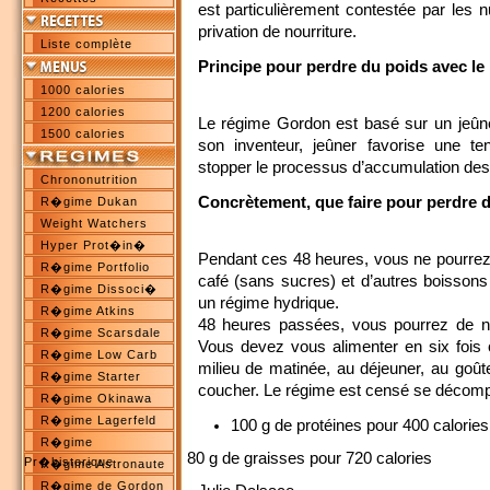
est particulièrement contestée par les nu
privation de nourriture.
Liste complète
Principe pour perdre du poids avec le
1000 calories
1200 calories
Le régime Gordon est basé sur un jeûne
1500 calories
son inventeur, jeûner favorise une te
stopper le processus d’accumulation des
Chrononutrition
Concrètement, que faire
pour perdre d
R�gime Dukan
Weight Watchers
Hyper Prot�in�
Pendant ces 48 heures, vous ne pourre
R�gime Portfolio
café (sans sucres) et d’autres boissons
R�gime Dissoci�
un régime hydrique.
R�gime Atkins
48 heures passées, vous pourrez de n
R�gime Scarsdale
Vous devez vous alimenter en six fois c
R�gime Low Carb
milieu de matinée, au déjeuner, au goûte
R�gime Starter
coucher. Le régime est censé se décomp
R�gime Okinawa
R�gime Lagerfeld
100 g de protéines pour 400 calories
R�gime
80 g de graisses pour 720 calories
Pr�historique
R�gime Astronaute
R�gime de Gordon