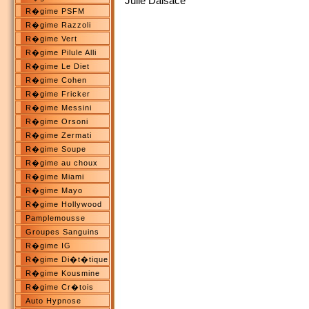
Julie Dalsace
R�gime PSFM
R�gime Razzoli
R�gime Vert
R�gime Pilule Alli
R�gime Le Diet
R�gime Cohen
R�gime Fricker
R�gime Messini
R�gime Orsoni
R�gime Zermati
R�gime Soupe
R�gime au choux
R�gime Miami
R�gime Mayo
R�gime Hollywood
Pamplemousse
Groupes Sanguins
R�gime IG
R�gime Di�t�tique
R�gime Kousmine
R�gime Cr�tois
Auto Hypnose