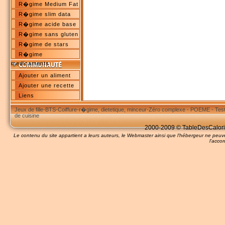
R�gime Medium Fat
R�gime slim data
R�gime acide base
R�gime sans gluten
R�gime de stars
R�gime
medicaments
Ajouter un aliment
Ajouter une recette
Liens
Jeux de fille
-
BTS
-
Coiffure
-
r�gime, dietetique, minceur
-
Zéro complexe
-
POEME
-
Tes
de cuisine
2000-2009 © TableDesCalories
Le contenu du site appartient a leurs auteurs, le Webmaster ainsi que l'hébergeur ne pe
l'accor