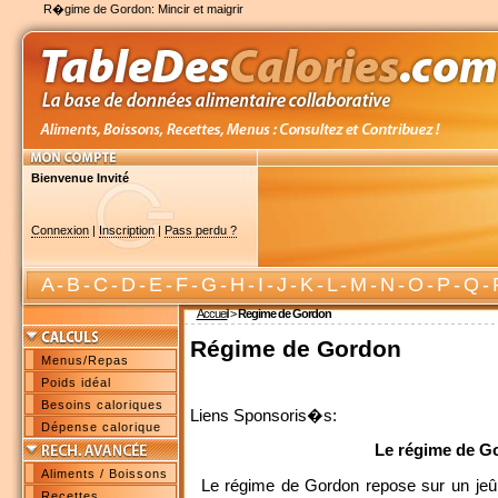
R�gime de Gordon: Mincir et maigrir
Bienvenue Invité
Connexion
|
Inscription
|
Pass perdu ?
A
-
B
-
C
-
D
-
E
-
F
-
G
-
H
-
I
-
J
-
K
-
L
-
M
-
N
-
O
-
P
-
Q
-
Accueil
>
Regime de Gordon
Régime de Gordon
Menus/Repas
Poids idéal
Besoins caloriques
Liens Sponsoris�s:
Dépense calorique
Le régime de G
Aliments / Boissons
Le régime de Gordon repose sur un jeûn
Recettes