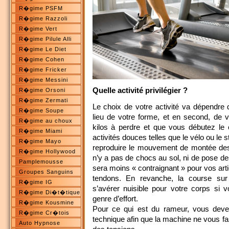
R�gime PSFM
R�gime Razzoli
R�gime Vert
R�gime Pilule Alli
R�gime Le Diet
R�gime Cohen
R�gime Fricker
R�gime Messini
Quelle activité privilégier ?
R�gime Orsoni
R�gime Zermati
Le choix de votre activité va dépendre 
R�gime Soupe
lieu de votre forme, et en second, de 
R�gime au choux
kilos à perdre et que vous débutez le 
R�gime Miami
activités douces telles que le vélo ou le 
R�gime Mayo
reproduire le mouvement de montée des
R�gime Hollywood
n’y a pas de chocs au sol, ni de pose de
Pamplemousse
sera moins « contraignant » pour vos art
Groupes Sanguins
tendons. En revanche, la course sur 
R�gime IG
s’avérer nuisible pour votre corps si 
R�gime Di�t�tique
genre d’effort.
R�gime Kousmine
Pour ce qui est du rameur, vous deve
R�gime Cr�tois
technique afin que la machine ne vous f
Auto Hypnose