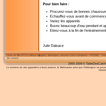
Pour bien faire :
Procurez-vous de bonnes chaussur
Echauffez-vous avant de commenc
Variez les appareils
Buvez beaucoup d’eau pendant et a
Etirez-vous à la fin de l’entraînement
Julie Dalsace
Jeux de fille
-
BTS
-
Coiffure
-
r�gime, dietetique, minceur
-
Zéro complexe
-
POEME
-
Tes
de cuisine
2000-2009 © TableDesCalories
Le contenu du site appartient a leurs auteurs, le Webmaster ainsi que l'hébergeur ne pe
l'accor