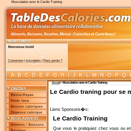
Musculation avec le Cardio Training
Bienvenue Invité
Connexion
|
Inscription
|
Pass perdu ?
A
-
B
-
C
-
D
-
E
-
F
-
G
-
H
-
I
-
J
-
K
-
L
-
M
-
N
-
O
-
P
-
Q
-
Accueil
>
Musculation avec le Cardio Training
Le Cardio traning pour se 
Menus/Repas
Poids idéal
Besoins caloriques
Liens Sponsoris�s:
Dépense calorique
Le Cardio Training
Aliments / Boissons
Que vous le pratiquiez chez vous ou en s
Recettes