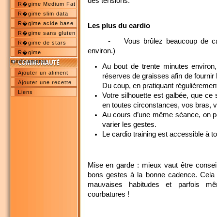
des tensions.
R�gime Medium Fat
R�gime slim data
R�gime acide base
Les plus du cardio
R�gime sans gluten
- Vous brûlez beaucoup de calor
R�gime de stars
environ.)
R�gime
medicaments
Au bout de trente minutes environ
Ajouter un aliment
réserves de graisses afin de fournir l
Ajouter une recette
Du coup, en pratiquant régulièrement,
Liens
Votre silhouette est galbée, que ce s
en toutes circonstances, vos bras, 
Au cours d’une même séance, on peu
varier les gestes.
Le cardio training est accessible à t
Mise en garde : mieux vaut être conseil
bons gestes à la bonne cadence. Cela 
mauvaises habitudes et parfois 
courbatures !