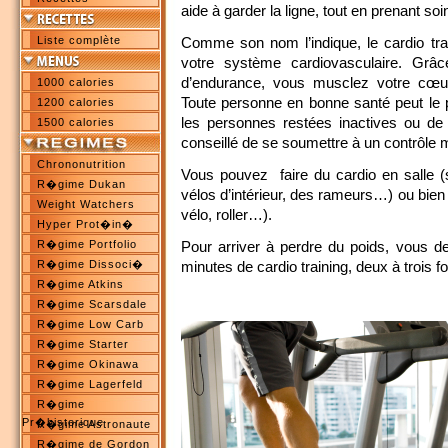
aide à garder la ligne, tout en prenant so
Liste complète
Comme son nom l’indique, le cardio tra
votre système cardiovasculaire. Grâc
d’endurance, vous musclez votre cœur 
1000 calories
Toute personne en bonne santé peut le 
1200 calories
les personnes restées inactives ou de 
1500 calories
conseillé de se soumettre à un contrôle 
Chrononutrition
Vous pouvez faire du cardio en salle (
R�gime Dukan
vélos d’intérieur, des rameurs…) ou bien 
Weight Watchers
vélo, roller…).
Hyper Prot�in�
R�gime Portfolio
Pour arriver à perdre du poids, vous d
R�gime Dissoci�
minutes de cardio training, deux à trois f
R�gime Atkins
R�gime Scarsdale
R�gime Low Carb
R�gime Starter
R�gime Okinawa
R�gime Lagerfeld
R�gime
Pr�historique
R�gime Astronaute
R�gime de Gordon