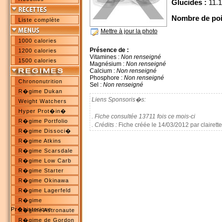
Glucides :
11.1
Nombre de poi
Liste complète
Mettre à jour la photo
1000 calories
Présence de :
1200 calories
Vitamines :
Non renseigné
1500 calories
Magnésium :
Non renseigné
Calcium :
Non renseigné
Phosphore :
Non renseigné
Chrononutrition
Sel :
Non renseigné
R�gime Dukan
Liens Sponsoris�s:
Weight Watchers
Hyper Prot�in�
. Fiche consultée 13711 fois ce mois-ci
R�gime Portfolio
. Crédits :
Fiche créée le 14/03/2012 par clairett
R�gime Dissoci�
R�gime Atkins
R�gime Scarsdale
R�gime Low Carb
R�gime Starter
R�gime Okinawa
R�gime Lagerfeld
R�gime
Pr�historique
R�gime Astronaute
R�gime de Gordon