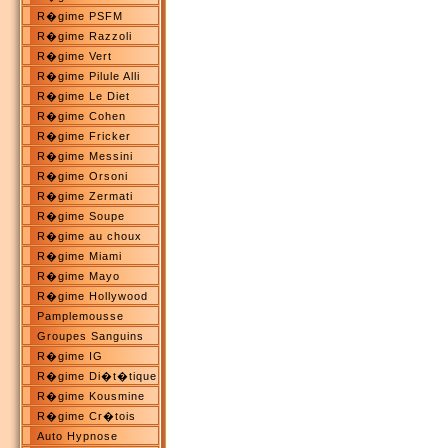
R�gime PSFM
R�gime Razzoli
R�gime Vert
R�gime Pilule Alli
R�gime Le Diet
R�gime Cohen
R�gime Fricker
R�gime Messini
R�gime Orsoni
R�gime Zermati
R�gime Soupe
R�gime au choux
R�gime Miami
R�gime Mayo
R�gime Hollywood
Pamplemousse
Groupes Sanguins
R�gime IG
R�gime Di�t�tique
R�gime Kousmine
R�gime Cr�tois
Auto Hypnose