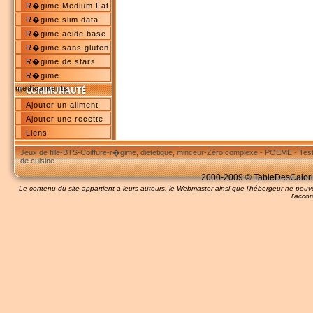
R�gime Medium Fat
R�gime slim data
R�gime acide base
R�gime sans gluten
R�gime de stars
R�gime
medicaments
Ajouter un aliment
Ajouter une recette
Liens
Jeux de fille
-
BTS
-
Coiffure
-
r�gime, dietetique, minceur
-
Zéro complexe
-
POEME
-
Tes
de cuisine
2000-2009 © TableDesCalories
Le contenu du site appartient a leurs auteurs, le Webmaster ainsi que l'hébergeur ne pe
l'accor