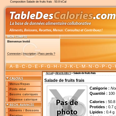
Composition Salade de fruits frais : 50.8 kCal
Bienvenue Invité
Connexion
|
Inscription
|
Pass perdu ?
A
-
B
-
C
-
D
-
E
-
F
-
G
-
H
-
I
-
J
-
K
-
L
-
M
-
N
-
O
-
P
-
Q
-
Accueil
>
Aliments lettre S
>
Salade de fruits frais
Salade de fruits frais
Menus/Repas
Catégorie :
No
Poids idéal
Quantité :
100 
Besoins caloriques
Dépense calorique
Calories :
50.8
Protides :
0.7 
Aliments / Boissons
Lipides :
0.4 g
Recettes